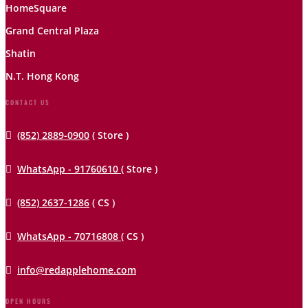
HomeSquare
Grand Central Plaza
Shatin
N.T. Hong Kong
CONTACT US

(852) 2889-0900
( Store )

WhatsApp - 91760610
( Store )

(852) 2637-1286
( CS )

WhatsApp - 70716808
( CS )

info@redapplehome.com
OPEN HOURS