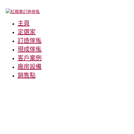
主頁
定選家
訂造傢俬
現成傢俬
客戶案例
廠房設備
銷售點