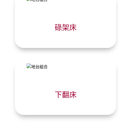
碌架床
下翻床