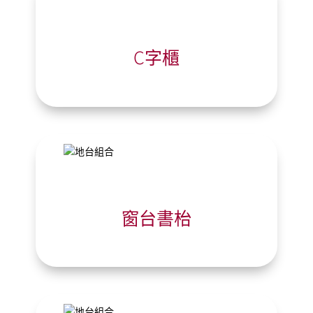
C字櫃
窗台書枱