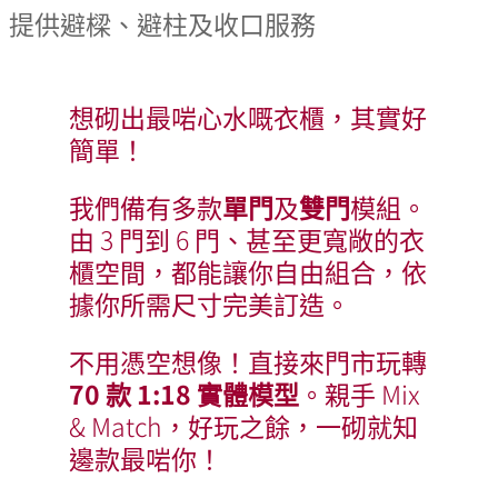
提供避樑、避柱及收口服務
想砌出最啱心水嘅衣櫃，其實好
簡單！
我們備有多款
單門
及
雙門
模組。
由 3 門到 6 門、甚至更寬敞的衣
櫃空間，都能讓你自由組合，依
據你所需尺寸完美訂造。
不用憑空想像！直接來門市玩轉
70 款 1:18 實體模型
。親手 Mix
& Match，好玩之餘，一砌就知
邊款最啱你！