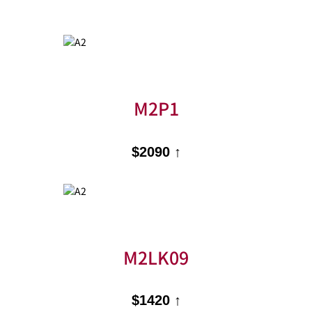
M2P1
$2090 ↑
M2LK09
$1420 ↑