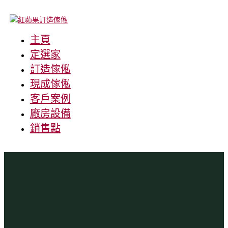
主頁
定選家
訂造傢俬
現成傢俬
客戶案例
廠房設備
銷售點