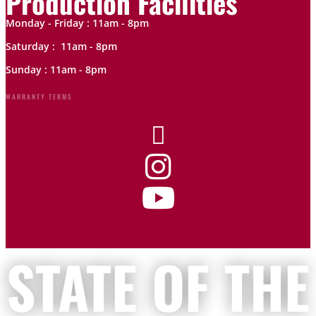
Production Facilities
Monday - Friday : 11am - 8pm
Saturday : 11am - 8pm
Sunday : 11am - 8pm
WARRANTY TERMS



STATE OF THE