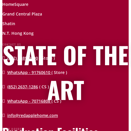
HomeSquare
Grand Central Plaza
Shatin
N.T. Hong Kong
STATE OF THE
CONTACT US

(852) 2889-0900
( Store )

WhatsApp - 91760610
( Store )
ART

(852) 2637-1286
( CS )

WhatsApp - 70716808
( CS )

info@redapplehome.com
OPEN HOURS