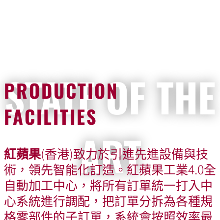
STATE OF THE
PRODUCTION
FACILITIES
ART
紅蘋果
(香港)致力於引進先進設備與技
術，領先智能化訂造。紅蘋果工業
4.0
全
自動加工中心，將所有訂單統一打入中
心系統進行調配，把訂單分拆為各種規
格零部件的子訂單，系統會按照效率最