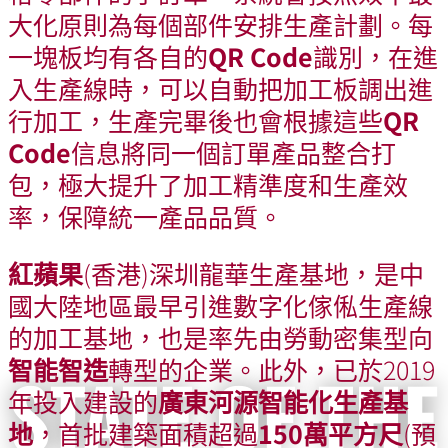
Production Facilities
大化原則為每個部件安排生產計劃。每
一塊板均有各自的
QR Code
識別，在進
入生產線時，可以自動把加工板調出進
行加工，生產完畢後也會根據這些
QR
Code
信息將同一個訂單產品整合打
包，極大提升了加工精準度和生產效
率，保障統一產品品質。
紅蘋果
(香港)深圳龍華生產基地，是中
國大陸地區最早引進數字化傢俬生產線
的加工基地，也是率先由勞動密集型向
智能智造
轉型的企業。此外，已於
2019
STATE OF THE
年投入建設的
廣東河源智能化生產基
地
，首批建築面積超過
150萬平方尺
(預