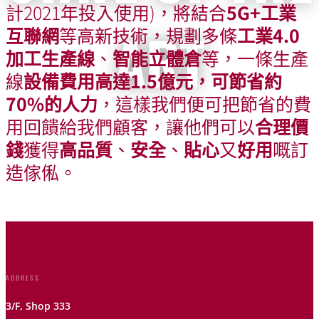
計2021年投入使用)，將結合
5G+
工業
ART
互聯網
等高新技術，規劃多條
工業
4.0
加工生產線
、
智能立體倉
等，一條生產
線
設備費用高達
1.5
億元，可節省約
70%
的人力
，這樣我們便可把節省的費
用回饋給我們顧客，讓他們可以
合理價
錢
獲得
高品質
、
安全
、
貼心
又
好用
嘅訂
Production Facilities
造傢俬。
ADDRESS
3/F, Shop 333