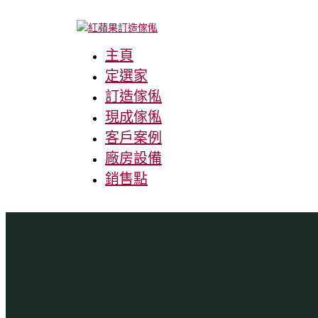
主頁
定選家
訂造傢俬
現成傢俬
客戶案例
廠房設備
銷售點