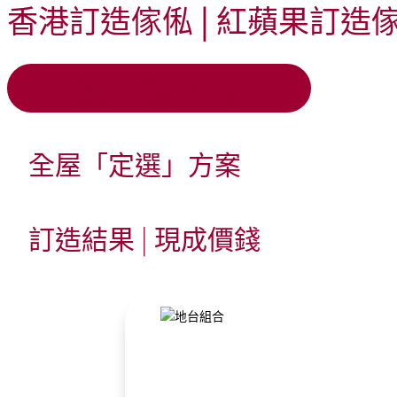
香港訂造傢俬 | 紅蘋果訂造
定選目錄下載
全屋「定
選
」方案
訂造結果 | 現成價錢