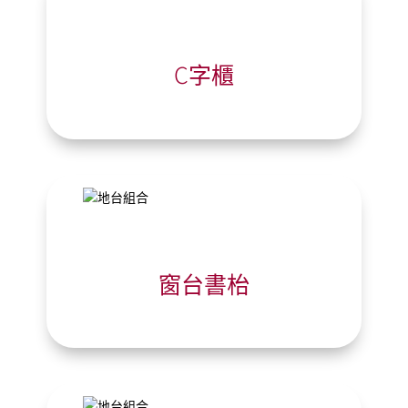
C字櫃
窗台書枱