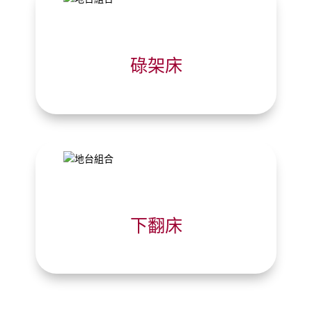
碌架床
下翻床