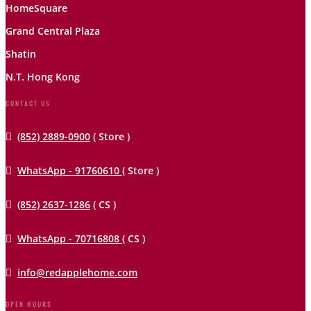
HomeSquare
Grand Central Plaza
Shatin
N.T. Hong Kong
CONTACT US

(852) 2889-0900
( Store )

WhatsApp - 91760610
( Store )

(852) 2637-1286
( CS )

WhatsApp - 70716808
( CS )

info@redapplehome.com
OPEN HOURS