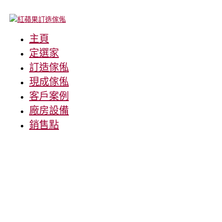
主頁
定選家
訂造傢俬
現成傢俬
客戶案例
廠房設備
銷售點