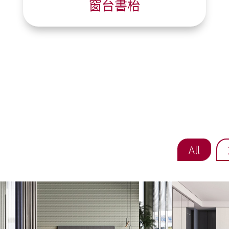
窗台書枱
All