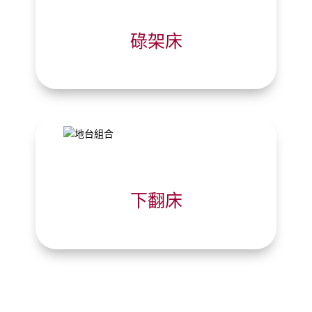
碌架床
下翻床