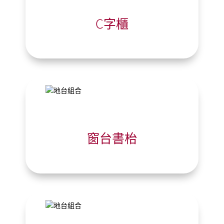
C字櫃
窗台書枱