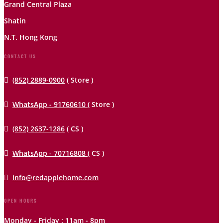
Grand Central Plaza
Shatin
N.T. Hong Kong
CONTACT US

(852) 2889-0900
( Store )

WhatsApp - 91760610
( Store )

(852) 2637-1286
( CS )

WhatsApp - 70716808
( CS )

info@redapplehome.com
OPEN HOURS
Monday - Friday : 11am - 8pm