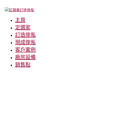
主頁
定選家
訂造傢俬
現成傢俬
客戶案例
廠房設備
銷售點