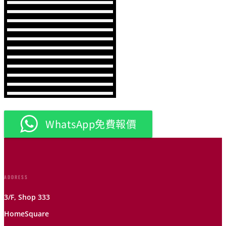
WhatsApp免費報價
ADDRESS
3/F, Shop 333
HomeSquare