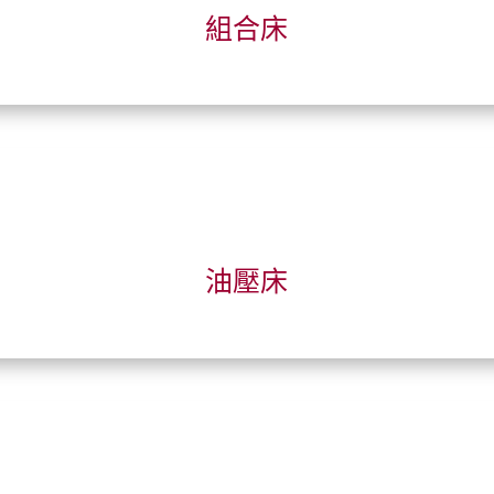
組合床
油壓床