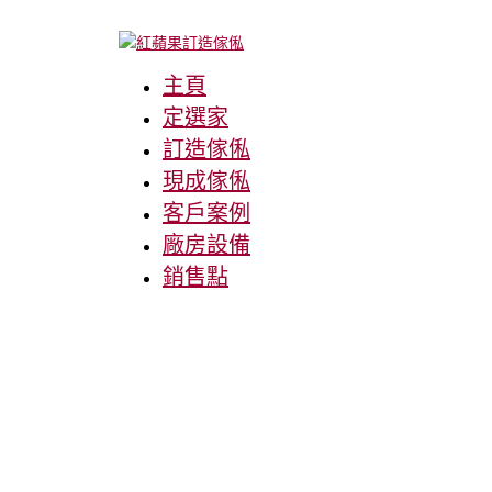
主頁
定選家
訂造傢俬
現成傢俬
客戶案例
廠房設備
銷售點