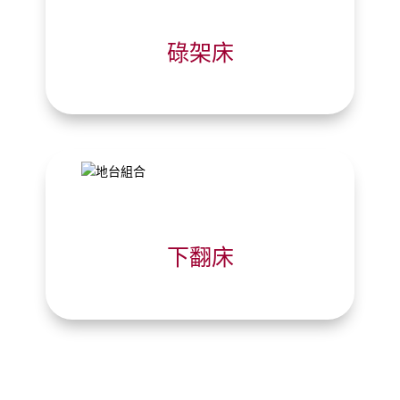
碌架床
下翻床