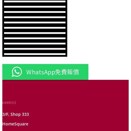
WhatsApp免費報價
ADDRESS
3/F, Shop 333
HomeSquare