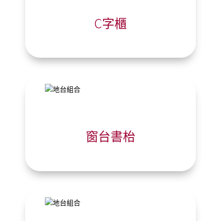
C字櫃
窗台書枱