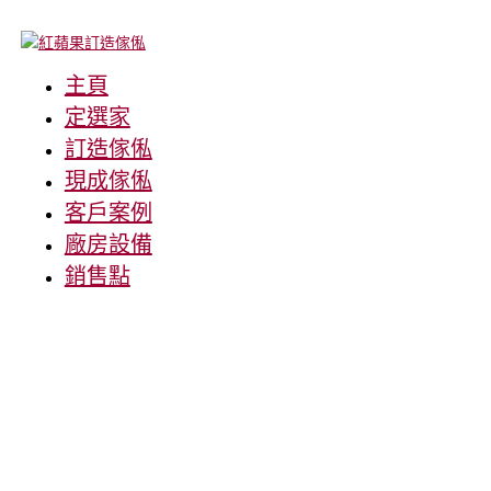
主頁
定選家
訂造傢俬
現成傢俬
客戶案例
廠房設備
銷售點