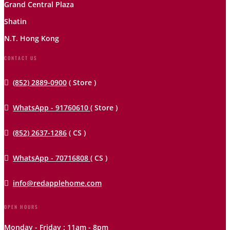
Grand Central Plaza
Shatin
N.T. Hong Kong
CONTACT US

(852) 2889-0900
( Store )

WhatsApp - 91760610
( Store )

(852) 2637-1286
( CS )

WhatsApp - 70716808
( CS )

info@redapplehome.com
OPEN HOURS
Monday - Friday : 11am - 8pm