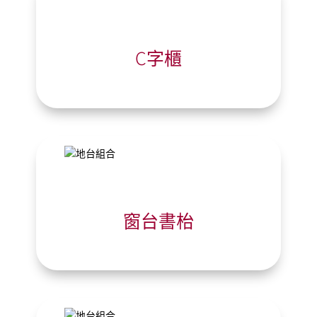
C字櫃
窗台書枱