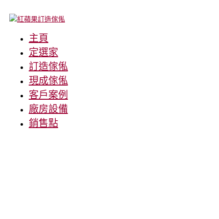
主頁
定選家
訂造傢俬
現成傢俬
客戶案例
廠房設備
銷售點