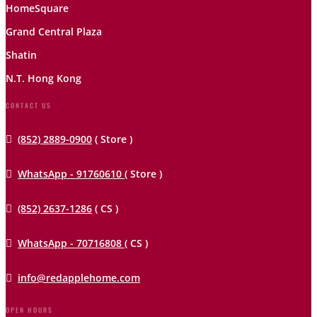
HomeSquare
Grand Central Plaza
Shatin
N.T. Hong Kong
CONTACT US

(852) 2889-0900
( Store )

WhatsApp - 91760610
( Store )

(852) 2637-1286
( CS )

WhatsApp - 70716808
( CS )

info@redapplehome.com
OPEN HOURS