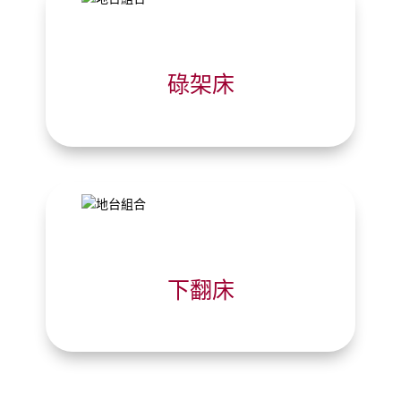
碌架床
下翻床