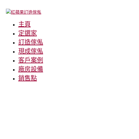
主頁
定選家
訂造傢俬
現成傢俬
客戶案例
廠房設備
銷售點