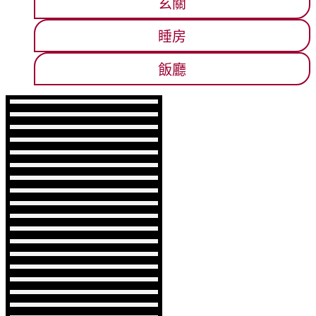
玄關
睡房
飯廳