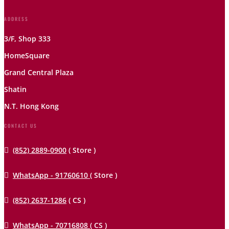
ADDRESS
3/F, Shop 333
HomeSquare
Grand Central Plaza
Shatin
N.T. Hong Kong
CONTACT US

(852) 2889-0900
( Store )

WhatsApp - 91760610
( Store )

(852) 2637-1286
( CS )

WhatsApp - 70716808
( CS )