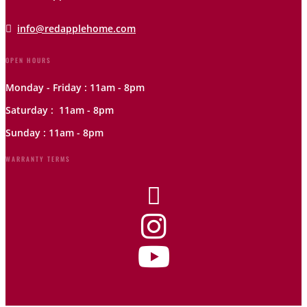

info@redapplehome.com
OPEN HOURS
Monday - Friday : 11am - 8pm
Saturday : 11am - 8pm
Sunday : 11am - 8pm
WARRANTY TERMS


