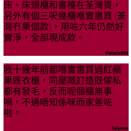
床、床頭櫃和書檯在荃灣買，
另外有個三呎幾櫃喺實惠買 (荃
灣冇果個款)，用咗六年仍然好
實淨，全部現成款。
Potato001
我十幾年前都喺實惠買過紅蘋
果既衣櫃，同屋嘅訂造既傢私
都有發毛，反而呢個櫃無事
喎，不過唔知係咪而家差咗
啦。
laiyuen