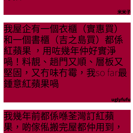
米米子
我屋企有一個衣櫃（實惠買）
和一個書櫃（吉之島買）都係
紅蘋果 ，用咗幾年仲好實淨
喎！料靚、趟門又順、層板又
堅固，又冇味冇霉，我so far最
鍾意紅蘋果喎
uglyfufu
我幾年前都係喺荃灣訂紅蘋
果，啲傢俬搬完屋都仲用到，