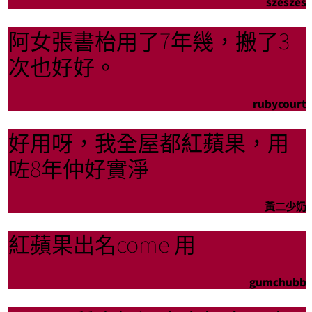
szeszes
阿女張書枱用了7年幾，搬了3
次也好好。
rubycourt
好用呀，我全屋都紅蘋果，用
咗8年仲好實淨
黃二少奶
紅蘋果出名come 用
gumchubb