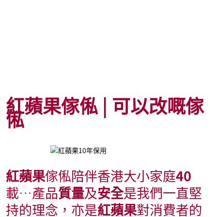
紅蘋果傢俬 | 可以改嘅傢
俬
紅蘋果
傢俬陪伴香港大小家庭
40
載…產品
質量
及
安全
是我們一直堅
持的理念，亦是
紅蘋果
對消費者的