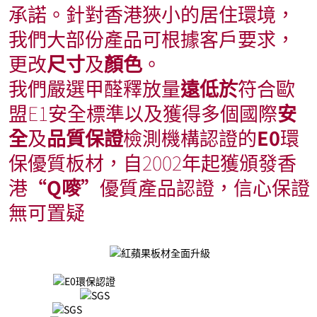
承諾。針對香港狹小的居住環境，
我們大部份產品可根據客戶要求，
更改
尺寸
及
顏色
。
我們嚴選甲醛釋放量
遠低於
符合歐
盟E1安全標準以及獲得多個國際
安
全
及
品質保證
檢測機構認證的
E0
環
保優質板材，自2002年起獲頒發香
港
“Q嘜”
優質產品認證，信心保證
無可置疑