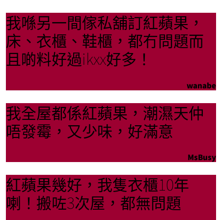
我喺另一間傢私舖訂紅蘋果，
床、衣櫃、鞋櫃，都冇問題而
且啲料好過ikxx好多！
wanabe
我全屋都係紅蘋果，潮濕天仲
唔發霉，又少味，好滿意
MsBusy
紅蘋果幾好，我隻衣櫃10年
喇！搬咗3次屋，都無問題