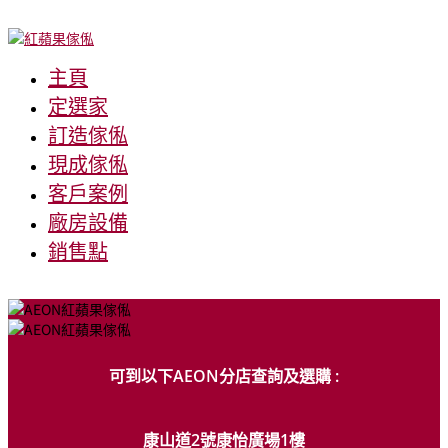
主頁
定選家
訂造傢俬
現成傢俬
客戶案例
廠房設備
銷售點
可到以下AEON分店查詢及選購 :
康山道2號康怡廣場1樓