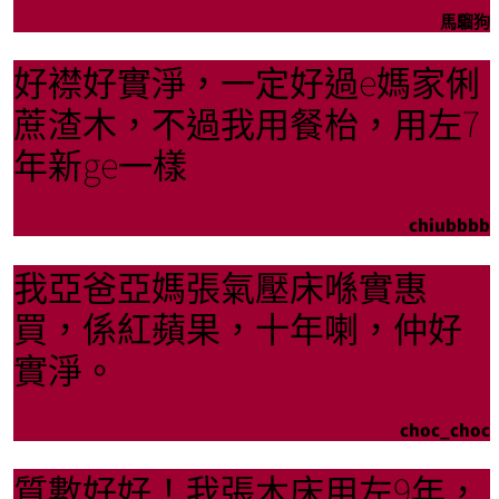
馬騮狗
好襟好實淨，一定好過e媽家俐
蔗渣木，不過我用餐枱，用左7
年新ge一樣
chiubbbb
我亞爸亞媽張氣壓床喺實惠
買，係紅蘋果，十年喇，仲好
實淨。
choc_choc
質數好好！我張木床用左9年，