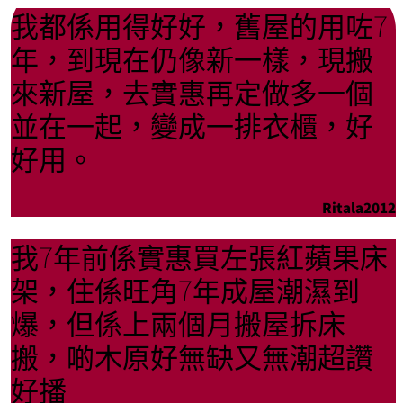
我都係用得好好，舊屋的用咗7
年，到現在仍像新一樣，現搬
來新屋，去實惠再定做多一個
並在一起，變成一排衣櫃，好
好用。
Ritala2012
我7年前係實惠買左張紅蘋果床
架，住係旺角7年成屋潮濕到
爆，但係上兩個月搬屋拆床
搬，啲木原好無缺又無潮超讚
好播