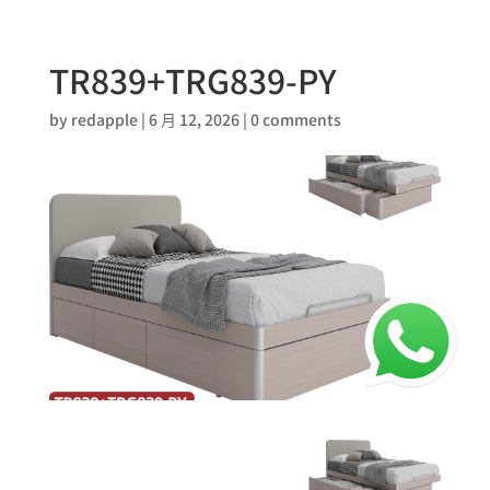
TR839+TRG839-PY
by
redapple
|
6 月 12, 2026
|
0 comments