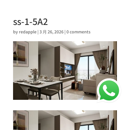
ss-1-5A2
by
redapple
|
3 月 26, 2026
|
0 comments