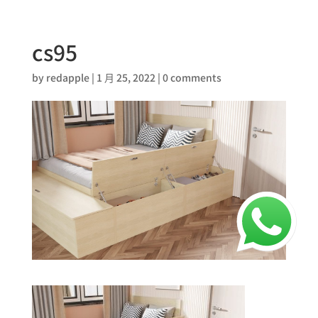
cs95
by
redapple
|
1 月 25, 2022
|
0 comments