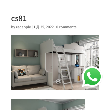
cs81
by
redapple
|
1 月 25, 2022
|
0 comments