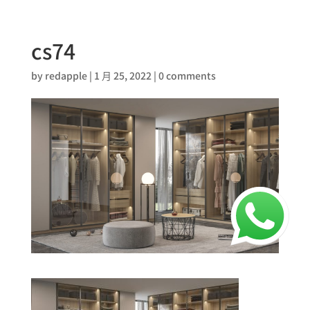
cs74
by
redapple
|
1 月 25, 2022
|
0 comments