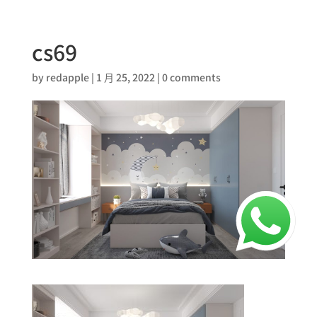
cs69
by
redapple
|
1 月 25, 2022
|
0 comments