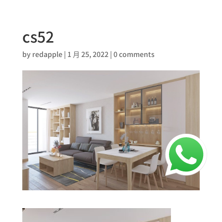
cs52
by
redapple
|
1 月 25, 2022
|
0 comments