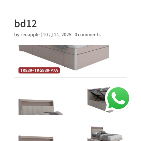
bd12
by
redapple
|
10 月 21, 2025
|
0 comments