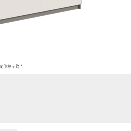
欄位標示為
*