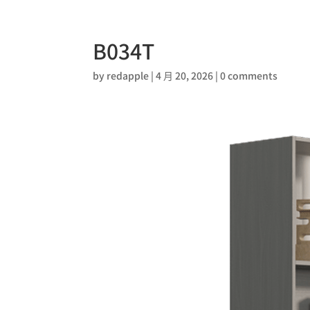
B034T
by
redapple
|
4 月 20, 2026
|
0 comments