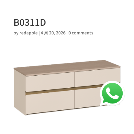
B0311D
by
redapple
|
4 月 20, 2026
|
0 comments