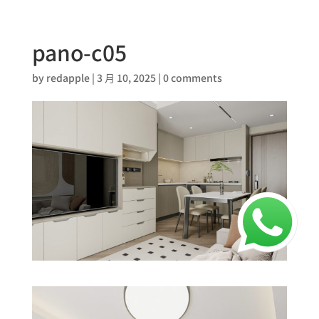
pano-c05
by
redapple
|
3 月 10, 2025
|
0 comments