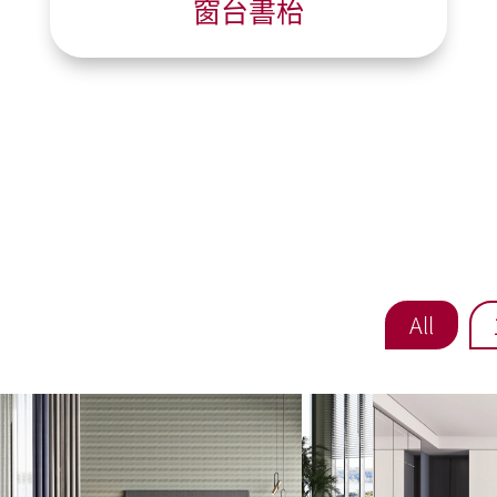
窗台書枱
All