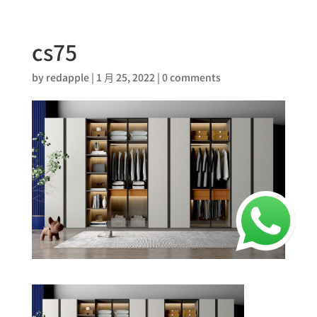
cs75
by
redapple
|
1 月 25, 2022
|
0 comments