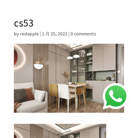
cs53
by
redapple
|
1 月 25, 2022
|
0 comments