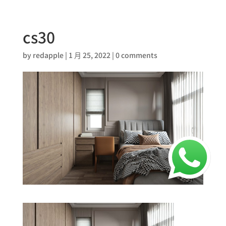
cs30
by
redapple
|
1 月 25, 2022
|
0 comments