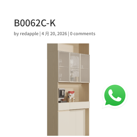
B0062C-K
by
redapple
|
4 月 20, 2026
|
0 comments