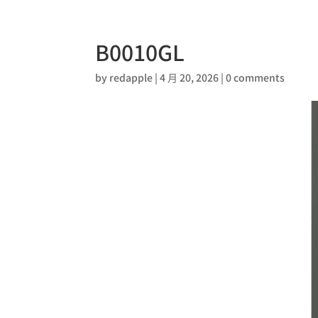
B0010GL
by
redapple
|
4 月 20, 2026
|
0 comments