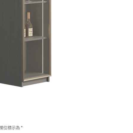
欄位標示為
*