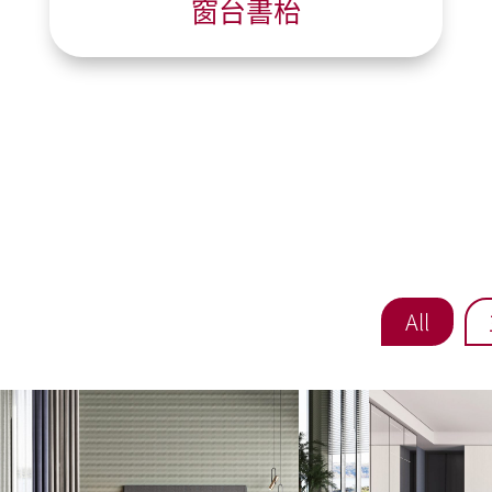
窗台書枱
All