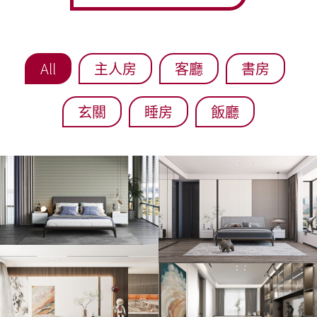
All
主人房
客廳
書房
玄關
睡房
飯廳