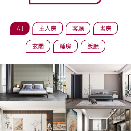
All
主人房
客廳
書房
玄關
睡房
飯廳