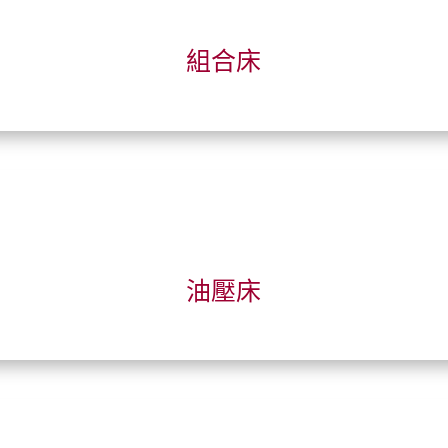
組合床
油壓床