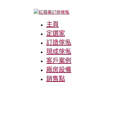
主頁
定選家
訂造傢俬
現成傢俬
客戶案例
廠房設備
銷售點