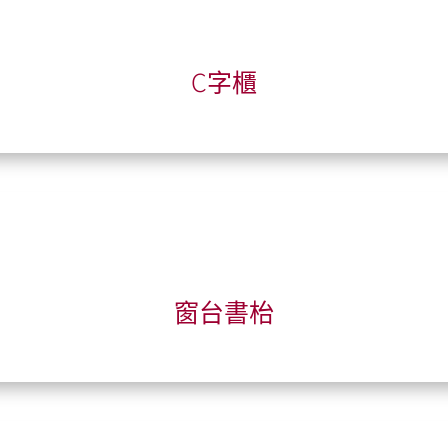
C字櫃
窗台書枱