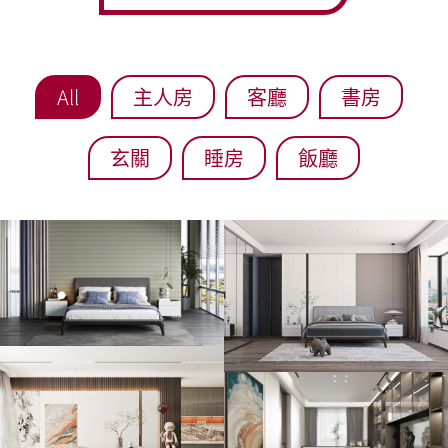
All
主人房
客廳
書房
玄關
睡房
飯廳