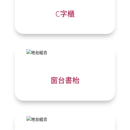
C字櫃
窗台書枱