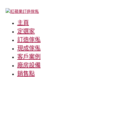
主頁
定選家
訂造傢俬
現成傢俬
客戶案例
廠房設備
銷售點