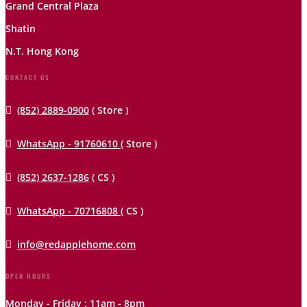
Grand Central Plaza
Shatin
N.T. Hong Kong
CONTACT US

(852) 2889-0900
( Store )

WhatsApp - 91760610
( Store )

(852) 2637-1286
( CS )

WhatsApp - 70716808
( CS )

info@redapplehome.com
OPEN HOURS
Monday - Friday : 11am - 8pm