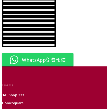
WhatsApp免費報價
ADDRESS
3/F, Shop 333
HomeSquare