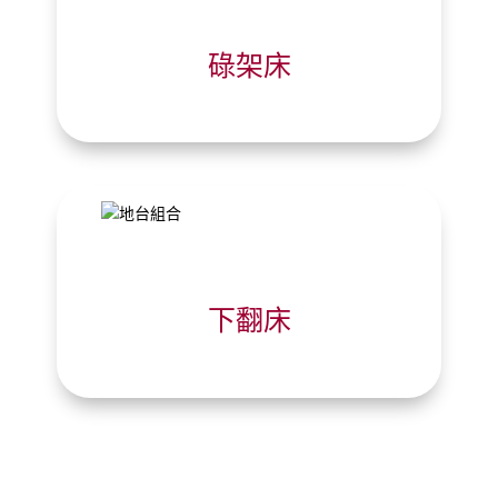
碌架床
下翻床