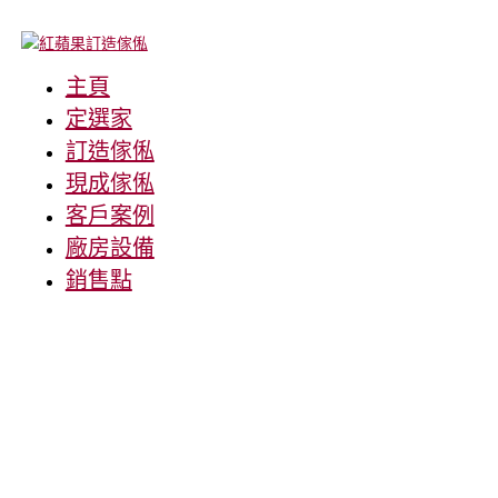
主頁
定選家
訂造傢俬
現成傢俬
客戶案例
廠房設備
銷售點