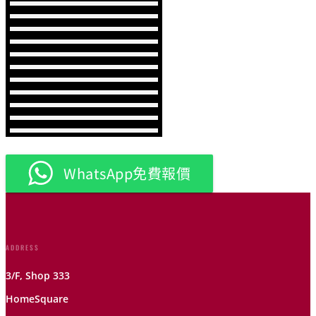
WhatsApp免費報價
ADDRESS
3/F, Shop 333
HomeSquare