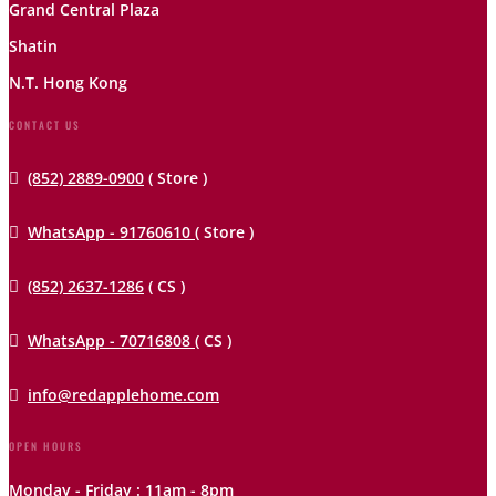
Grand Central Plaza
Shatin
N.T. Hong Kong
CONTACT US

(852) 2889-0900
( Store )

WhatsApp - 91760610
( Store )

(852) 2637-1286
( CS )

WhatsApp - 70716808
( CS )

info@redapplehome.com
OPEN HOURS
Monday - Friday : 11am - 8pm