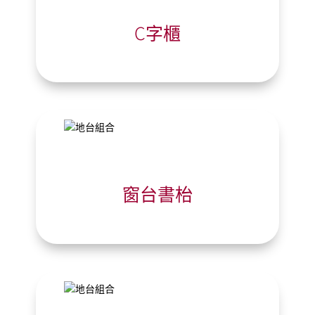
C字櫃
窗台書枱