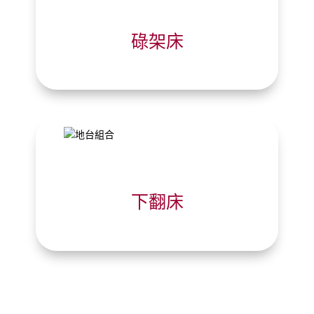
碌架床
下翻床