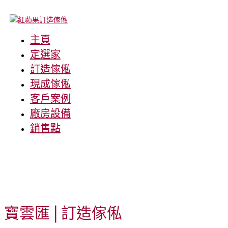
主頁
定選家
訂造傢俬
現成傢俬
客戶案例
廠房設備
銷售點
寶雲匯
| 訂造傢俬