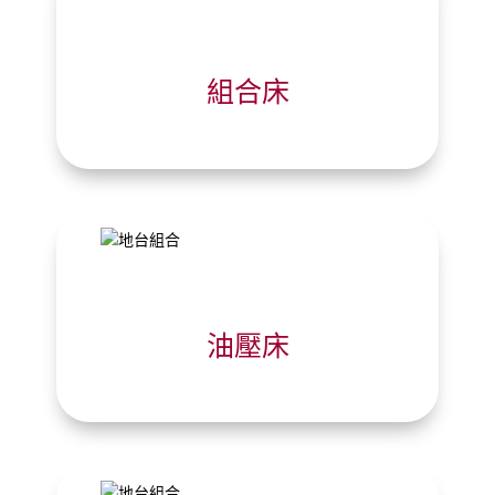
組合床
油壓床