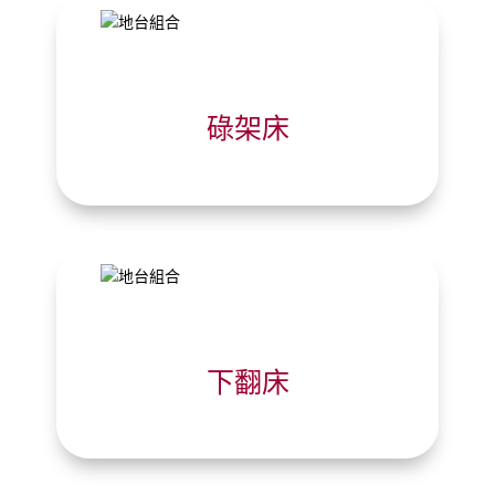
碌架床
下翻床