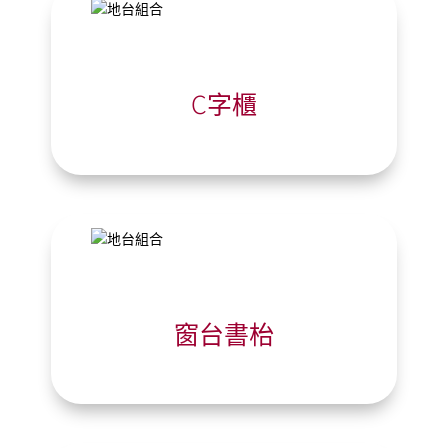
C字櫃
窗台書枱