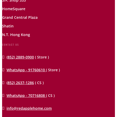
3/F, Shop 333
HomeSquare
Grand Central Plaza
Shatin
N.T. Hong Kong
CONTACT US

(852) 2889-0900
( Store )

WhatsApp - 91760610
( Store )

(852) 2637-1286
( CS )

WhatsApp - 70716808
( CS )

info@redapplehome.com