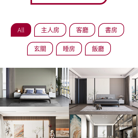
All
主人房
客廳
書房
玄關
睡房
飯廳