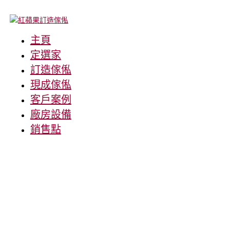
主頁
定選家
訂造傢俬
現成傢俬
客戶案例
廠房設備
銷售點