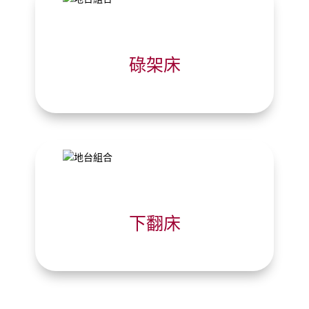
碌架床
下翻床