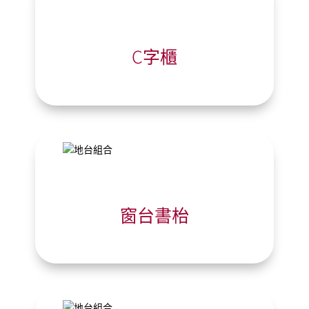
C字櫃
窗台書枱