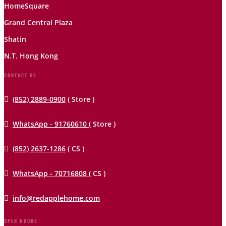
HomeSquare
Grand Central Plaza
Shatin
N.T. Hong Kong
CONTACT US

(852) 2889-0900
( Store )

WhatsApp - 91760610
( Store )

(852) 2637-1286
( CS )

WhatsApp - 70716808
( CS )

info@redapplehome.com
OPEN HOURS