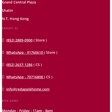
Grand Central Plaza
Shatin
N.T. Hong Kong
CONTACT US

(852) 2889-0900
( Store )

WhatsApp - 91760610
( Store )

(852) 2637-1286
( CS )

WhatsApp - 70716808
( CS )

info@redapplehome.com
OPEN HOURS
Monday - Friday : 11am - 8pm