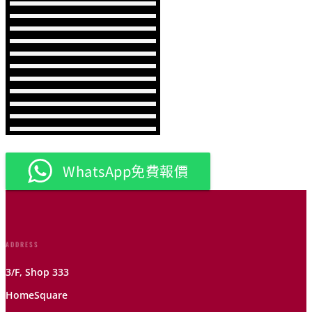
WhatsApp免費報價
ADDRESS
3/F, Shop 333
HomeSquare