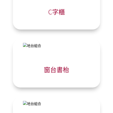
C字櫃
窗台書枱