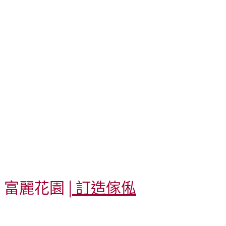
富麗花園
| 訂造傢俬