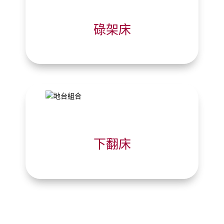
碌架床
下翻床