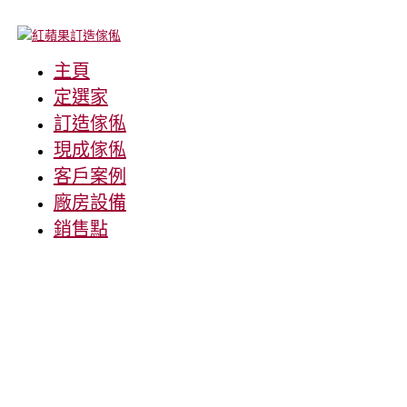
主頁
定選家
訂造傢俬
現成傢俬
客戶案例
廠房設備
銷售點