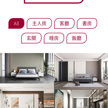
All
主人房
客廳
書房
玄關
睡房
飯廳