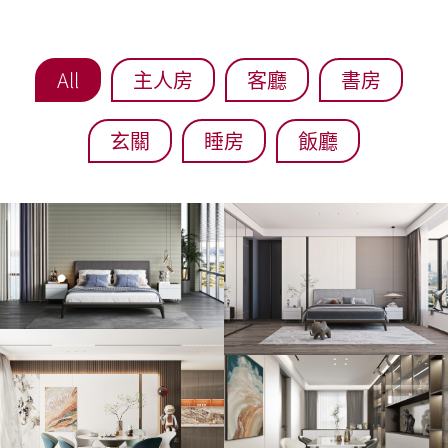
All
主人房
客廳
書房
玄關
睡房
飯廳